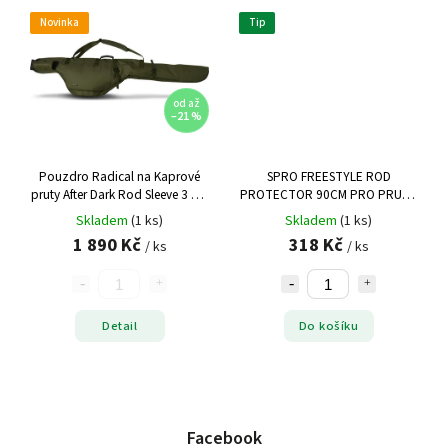
Novinka
Tip
od
až
–21 %
Pouzdro Radical na Kaprové
SPRO FREESTYLE ROD
pruty After Dark Rod Sleeve 3 + 2
PROTECTOR 90CM PRO PRUTY
zelená 40cm 10cm
190-210CM
Skladem
(1 ks)
Skladem
(1 ks)
1 890 Kč
318 Kč
/ ks
/ ks
Detail
Do košíku
Facebook