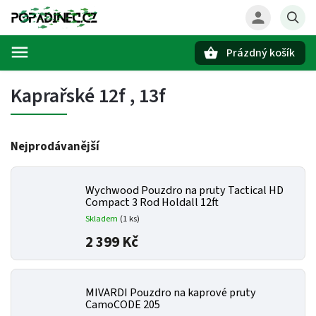
Prázdný košík
Hledat
Kaprařské 12f , 13f
Nejprodávanější
Wychwood Pouzdro na pruty Tactical HD
Compact 3 Rod Holdall 12ft
Skladem
(1 ks)
2 399 Kč
MIVARDI Pouzdro na kaprové pruty
CamoCODE 205