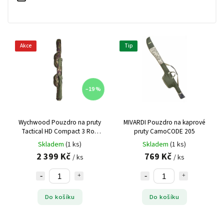
Akce
Tip
–19 %
Wychwood Pouzdro na pruty
MIVARDI Pouzdro na kaprové
Tactical HD Compact 3 Rod
pruty CamoCODE 205
Holdall 12ft
Skladem
(1 ks)
Skladem
(1 ks)
2 399 Kč
769 Kč
/ ks
/ ks
Do košíku
Do košíku