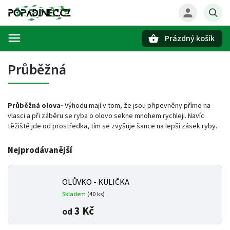
Prázdný košík
Hledat
Průběžná
Průběžná olova-
Výhodu mají v tom, že jsou připevněny přímo na
vlasci a při záběru se ryba o olovo sekne mnohem rychleji. Navíc
těžiště jde od prostředka, tím se zvyšuje šance na lepší zásek ryby.
Nejprodávanější
OLŮVKO - KULIČKA
Skladem
(40 ks)
3 Kč
od