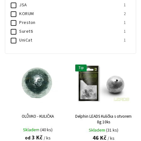
JSA
1
KORUM
2
Preston
1
Suretti
1
UniCat
1
Z - fish
2
Zebco
1
Tip
OLŮVKO - KULIČKA
Delphin LEADS Kulička s otvorem
8g 10ks
Skladem
(40 ks)
Skladem
(31 ks)
3 Kč
46 Kč
od
/ ks
/ ks