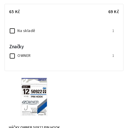
Nejlevnější
65
Kč
69
Kč
Nejdražší
Abecedně
Na skladě
1
Značky
OWNER
1
HÁČKY OWNER 50922 PIN HOOK