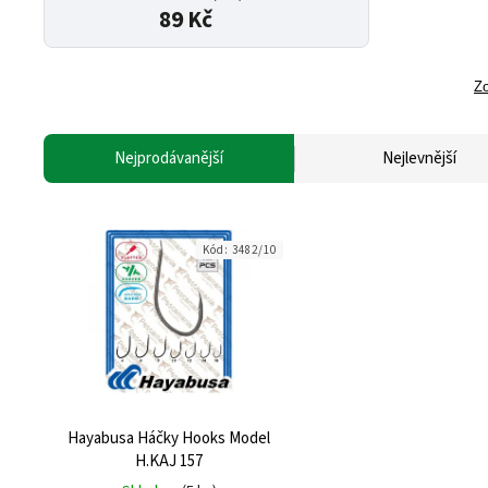
89 Kč
Zo
Nejprodávanější
Nejlevnější
Kód:
3482/10
Hayabusa Háčky Hooks Model
H.KAJ 157