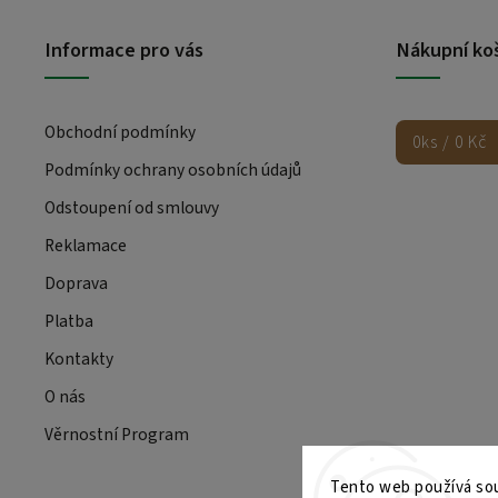
Informace pro vás
Nákupní ko
Obchodní podmínky
0
ks /
0 Kč
Podmínky ochrany osobních údajů
Odstoupení od smlouvy
Reklamace
Doprava
Platba
Kontakty
O nás
Věrnostní Program
Tento web používá sou