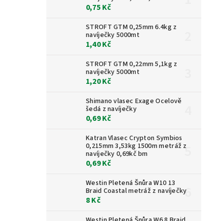
0,75 Kč
STROFT GTM 0,25mm 6.4kg z
navíječky 5000mt
1,40 Kč
STROFT GTM 0,22mm 5,1kg z
navíječky 5000mt
1,20 Kč
Shimano vlasec Exage Ocelově
šedá z navíječky
0,69 Kč
Katran Vlasec Crypton Symbios
0,215mm 3,53kg 1500m metráž z
navíječky 0,69kč bm
0,69 Kč
Westin Pletená Šnůra W10 13
Braid Coastal metráž z navíječky
8 Kč
Westin Pletená Šnůra W6 8 Braid