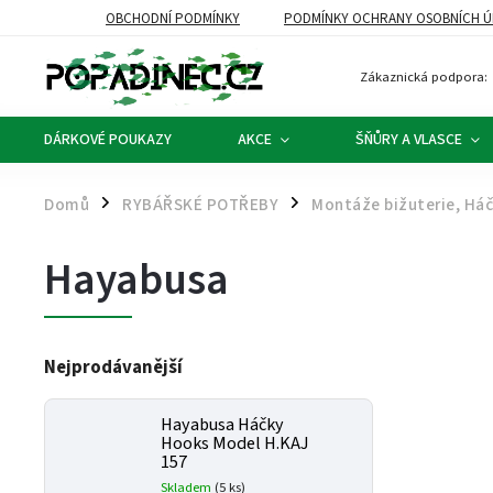
OBCHODNÍ PODMÍNKY
PODMÍNKY OCHRANY OSOBNÍCH Ú
Zákaznická podpora:
DÁRKOVÉ POUKAZY
AKCE
ŠŇŮRY A VLASCE
Domů
RYBÁŘSKÉ POTŘEBY
Montáže bižuterie, Há
/
/
Hayabusa
Nejprodávanější
Hayabusa Háčky
Hooks Model H.KAJ
157
Skladem
(5 ks)