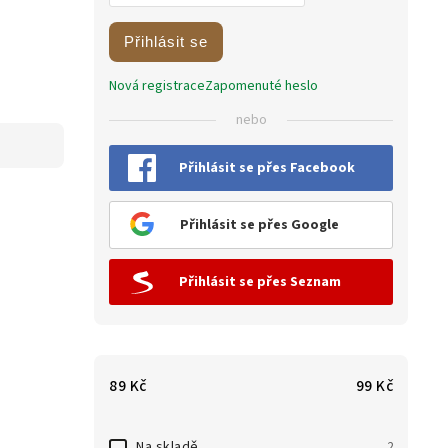
Přihlásit se
Nová registrace
Zapomenuté heslo
nebo
Přihlásit se přes Facebook
Přihlásit se přes Google
Přihlásit se přes Seznam
89
Kč
99
Kč
Na skladě
2