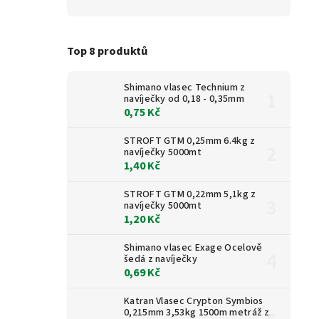
Top 8 produktů
Shimano vlasec Technium z
navíječky od 0,18 - 0,35mm
0,75 Kč
STROFT GTM 0,25mm 6.4kg z
navíječky 5000mt
1,40 Kč
STROFT GTM 0,22mm 5,1kg z
navíječky 5000mt
1,20 Kč
Shimano vlasec Exage Ocelově
šedá z navíječky
0,69 Kč
Katran Vlasec Crypton Symbios
0,215mm 3,53kg 1500m metráž z