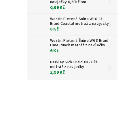
navíječky 0,69kč bm
0,69 Kč
Westin Pletená Šnůra W10 13
Braid Coastal metráž z navíječky
8 Kč
Westin Pletená Šnůra W6 8 Braid
Lime Punch metráž z navíječky
6 Kč
Berkley Sick Braid X8 - Bílá
metráž z navíječky
2,99 Kč