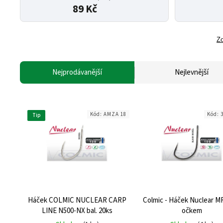
89 Kč
Zo
Nejprodávanější
Nejlevnější
Kód:
AMZA 18
Kód:
Tip
Háček COLMIC NUCLEAR CARP
Colmic - Háček Nuclear M
LINE N500-NX bal. 20ks
očkem