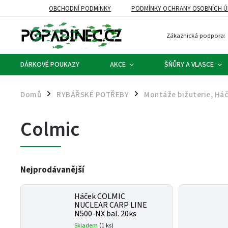
OBCHODNÍ PODMÍNKY
PODMÍNKY OCHRANY OSOBNÍCH Ú
Zákaznická podpora:
DÁRKOVÉ POUKAZY
AKCE
ŠŇŮRY A VLASCE
Domů
RYBÁŘSKÉ POTŘEBY
Montáže bižuterie, Há
/
/
Colmic
Nejprodávanější
Háček COLMIC
NUCLEAR CARP LINE
N500-NX bal. 20ks
Skladem
(1 ks)