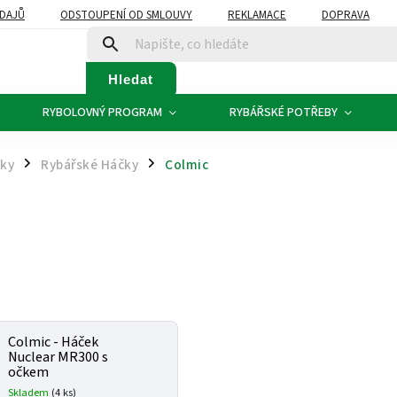
DAJŮ
ODSTOUPENÍ OD SMLOUVY
REKLAMACE
DOPRAVA
Hledat
RYBOLOVNÝ PROGRAM
RYBÁŘSKÉ POTŘEBY
čky
Rybářské Háčky
Colmic
/
/
Colmic - Háček
Nuclear MR300 s
očkem
Skladem
(4 ks)