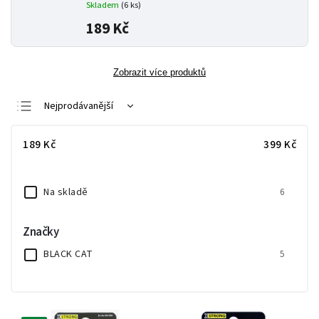
Skladem
(6 ks)
189 Kč
Zobrazit více produktů
Nejprodávanější
Nejlevnější
189
Kč
399
Kč
Nejdražší
Abecedně
Na skladě
6
Značky
BLACK CAT
5