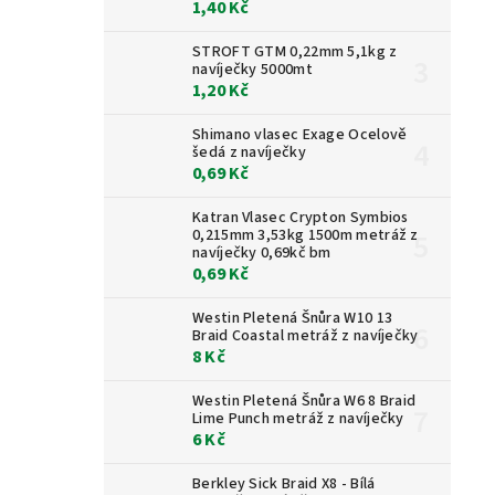
1,40 Kč
STROFT GTM 0,22mm 5,1kg z
navíječky 5000mt
1,20 Kč
Shimano vlasec Exage Ocelově
šedá z navíječky
0,69 Kč
Katran Vlasec Crypton Symbios
0,215mm 3,53kg 1500m metráž z
navíječky 0,69kč bm
0,69 Kč
Westin Pletená Šnůra W10 13
Braid Coastal metráž z navíječky
8 Kč
Westin Pletená Šnůra W6 8 Braid
Lime Punch metráž z navíječky
6 Kč
Berkley Sick Braid X8 - Bílá