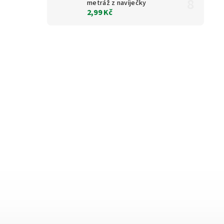
metráž z navíječky
2,99 Kč