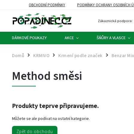
OBCHODNÍ PODMÍNKY
PODMÍNKY OCHRANY OSOBNÍCH Ú
Zákaznická podpora:
DÁRKOVÉ POUKAZY
AKCE
ŠŇŮRY A VLASCE
Domů
KRMIVO
Krmení podle značek
Benzar Mi
/
/
/
Method směsi
Produkty teprve připravujeme.
Můžete se ale podívat na ostatní kategorie.
Zpět do obchodu