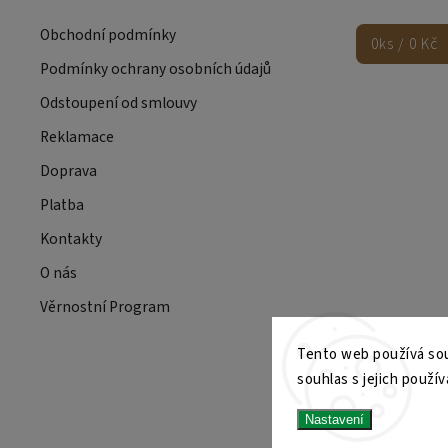
Obchodní podmínky
0
ks /
0 Kč
Podmínky ochrany osobních údajů
Odstoupení od smlouvy
Reklamace
Doprava
Platba
Kontakty
O nás
Věrnostní Program
Tento web používá sou
souhlas s jejich použí
Nastavení