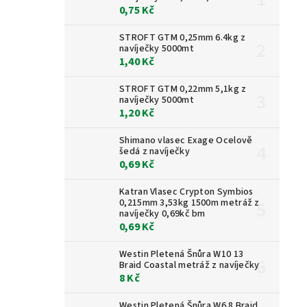
0,75 Kč
STROFT GTM 0,25mm 6.4kg z
navíječky 5000mt
1,40 Kč
STROFT GTM 0,22mm 5,1kg z
navíječky 5000mt
1,20 Kč
Shimano vlasec Exage Ocelově
šedá z navíječky
0,69 Kč
Katran Vlasec Crypton Symbios
0,215mm 3,53kg 1500m metráž z
navíječky 0,69kč bm
0,69 Kč
Westin Pletená Šnůra W10 13
Braid Coastal metráž z navíječky
8 Kč
Westin Pletená Šnůra W6 8 Braid