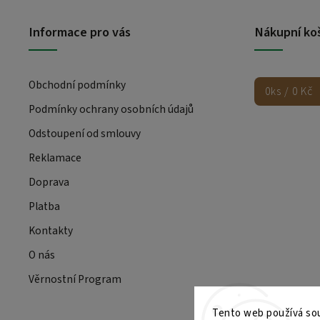
Informace pro vás
Nákupní ko
Obchodní podmínky
0
ks /
0 Kč
Podmínky ochrany osobních údajů
Odstoupení od smlouvy
Reklamace
Doprava
Platba
Kontakty
O nás
Věrnostní Program
Tento web používá sou