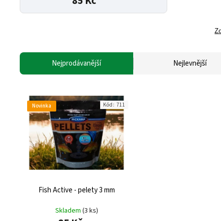
85 Kč
Zo
Nejprodávanější
Nejlevnější
Kód:
711
Novinka
Fish Active - pelety 3 mm
Skladem
(3 ks)