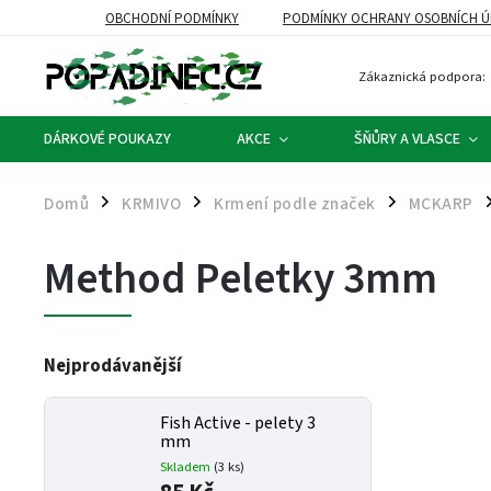
OBCHODNÍ PODMÍNKY
PODMÍNKY OCHRANY OSOBNÍCH Ú
Zákaznická podpora:
DÁRKOVÉ POUKAZY
AKCE
ŠŇŮRY A VLASCE
Domů
KRMIVO
Krmení podle značek
MCKARP
/
/
/
/
Method Peletky 3mm
Nejprodávanější
Fish Active - pelety 3
mm
Skladem
(3 ks)