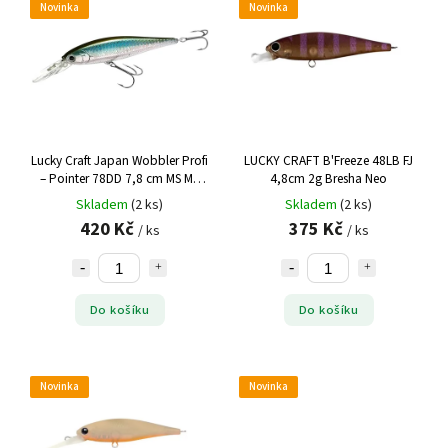
Novinka
Novinka
Lucky Craft Japan Wobbler Profi
LUCKY CRAFT B'Freeze 48LB FJ
– Pointer 78DD 7,8 cm MS MJ
4,8cm 2g Bresha Neo
prsten
Skladem
(2 ks)
Skladem
(2 ks)
420 Kč
375 Kč
/ ks
/ ks
Do košíku
Do košíku
Novinka
Novinka