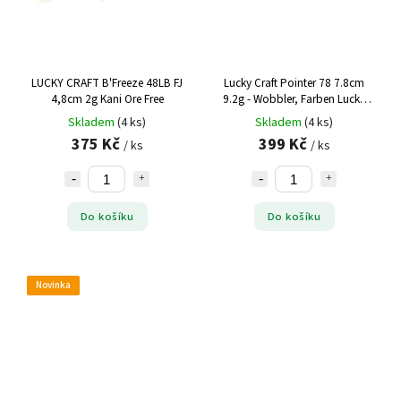
LUCKY CRAFT B'Freeze 48LB FJ
Lucky Craft Pointer 78 7.8cm
4,8cm 2g Kani Ore Free
9.2g - Wobbler, Farben Lucky
Craft:Northern Yellow Perch
Skladem
(4 ks)
Skladem
(4 ks)
375 Kč
399 Kč
/ ks
/ ks
Do košíku
Do košíku
Novinka