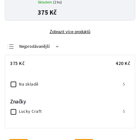
Skladem
(2 ks)
375 Kč
Zobrazit více produktů
Nejprodávanější
Nejlevnější
375
Kč
420
Kč
Nejdražší
Abecedně
Na skladě
5
Značky
Lucky Craft
5