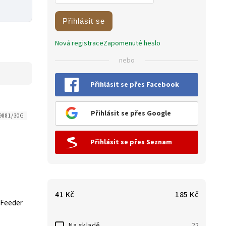
Přihlásit se
Nová registrace
Zapomenuté heslo
nebo
Přihlásit se přes Facebook
Přihlásit se přes Google
9881/30G
Přihlásit se přes Seznam
41
Kč
185
Kč
 Feeder
Na skladě
22