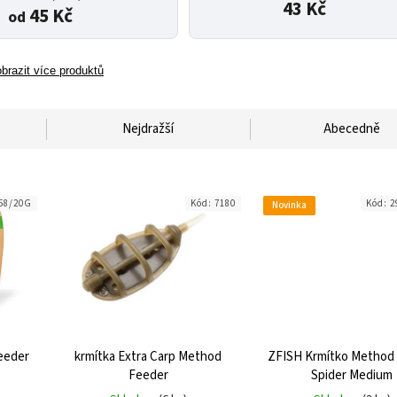
43 Kč
45 Kč
od
brazit více produktů
Nejdražší
Abecedně
58/20G
Kód:
7180
Kód:
2
Novinka
eeder
krmítka Extra Carp Method
ZFISH Krmítko Method
Feeder
Spider Medium