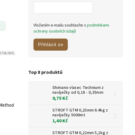
Vložením e-mailu souhlasíte s
podmínkami
ochrany osobních údajů
Přihlásit se
6724/50G
Top 8 produktů
Shimano vlasec Technium z
navíječky od 0,18 - 0,35mm
0,75 Kč
 Method
STROFT GTM 0,25mm 6.4kg z
navíječky 5000mt
1,40 Kč
STROFT GTM 0,22mm 5,1kg z