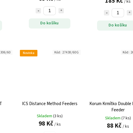
185 Kč
/ ks
Do košíku
Do košíku
3306/60
Kód:
27438/60G
Kód:
2
Novinka
T
ICS Distance Method Feeders
Korum Krmítko Double
Feeder
Skladem
(3 ks)
Skladem
(7 ks)
98 Kč
88 Kč
/ ks
/ ks