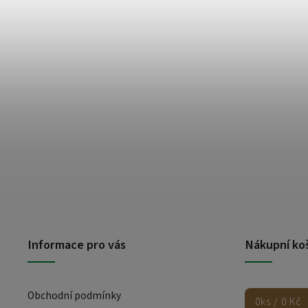
Informace pro vás
Nákupní ko
Obchodní podmínky
0
ks /
0 Kč