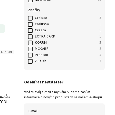
Značky
Craluso
3
cralusso
1
Cresta
1
EXTRA CARP
1
KORUM
5
MCKARP
2
:
4714-501
Preston
4
Z - fish
3
Odebírat newsletter
Vložte svůj e-mail a my vám budeme zasílat
užků s
informace o nových produktech na našem e-shopu.
 TOOL
E-mail