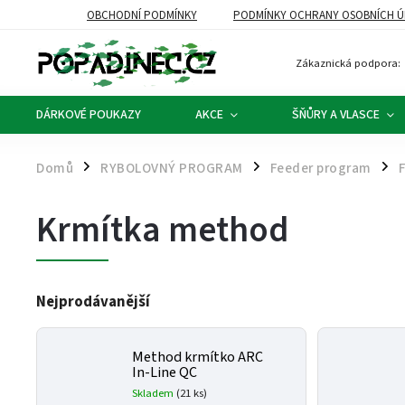
OBCHODNÍ PODMÍNKY
PODMÍNKY OCHRANY OSOBNÍCH Ú
Zákaznická podpora:
DÁRKOVÉ POUKAZY
AKCE
ŠŇŮRY A VLASCE
Domů
RYBOLOVNÝ PROGRAM
Feeder program
/
/
/
Krmítka method
Nejprodávanější
Method krmítko ARC
In-Line QC
Skladem
(21 ks)