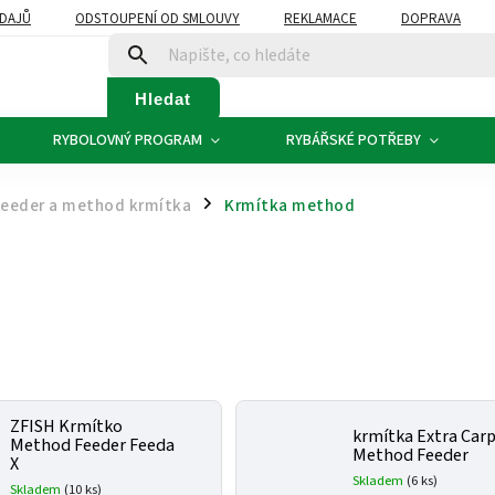
DAJŮ
ODSTOUPENÍ OD SMLOUVY
REKLAMACE
DOPRAVA
Hledat
RYBOLOVNÝ PROGRAM
RYBÁŘSKÉ POTŘEBY
Feeder a method krmítka
Krmítka method
/
ZFISH Krmítko
krmítka Extra Car
Method Feeder Feeda
Method Feeder
X
Skladem
(6 ks)
Skladem
(10 ks)