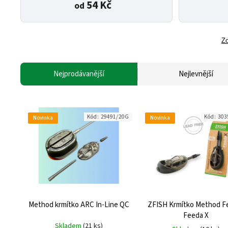
54 Kč
od
Zo
Nejprodávanější
Nejlevnější
Kód:
29491/20G
Kód:
303
Novinka
Novinka
Method krmítko ARC In-Line QC
ZFISH Krmítko Method F
Feeda X
Skladem
(21 ks)