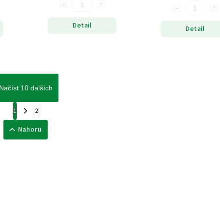
Detail
Detail
Načíst 10 dalších
1
2
Nahoru