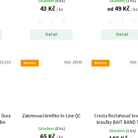
Skladem
(6 ks)
Skladem
(3 ks)
43 Kč
49 Kč
od
/ ks
/ ks
Detail
Detail
33/15G
Kód:
29539
Kód
Novinka
Novinka
e Dura
Zakrmovací krmítko In-Line QC
Cresta Roztahovač kro
ini
kroužky BAIT BAND
Skladem
(8 ks)
Skladem
(1 ks)
65 Kč
/ ks