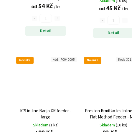
Skladem
(10 ks)
54 Kč
od
45 Kč
/ ks
od
/ ks
Detail
Detail
Kód:
P0040095
Kód:
301
Novinka
Novinka
ICS in-line Banjo XR feeder -
Preston Krmítko Ics Inlin
large
Flat Method Feeder - M
Skladem
(1 ks)
Skladem
(10 ks)