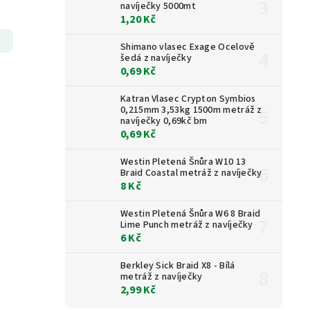
navíječky 5000mt
1,20 Kč
Shimano vlasec Exage Ocelově
šedá z navíječky
0,69 Kč
Katran Vlasec Crypton Symbios
0,215mm 3,53kg 1500m metráž z
navíječky 0,69kč bm
0,69 Kč
Westin Pletená Šnůra W10 13
Braid Coastal metráž z navíječky
8 Kč
Westin Pletená Šnůra W6 8 Braid
Lime Punch metráž z navíječky
6 Kč
Berkley Sick Braid X8 - Bílá
metráž z navíječky
2,99 Kč