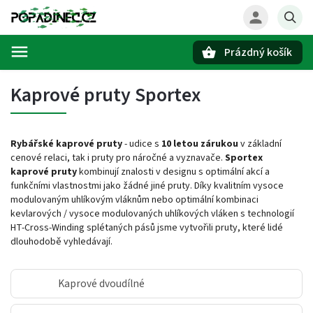
Prázdný košík
Hledat
Kaprové pruty Sportex
Rybářské kaprové pruty
- udice s
10 letou zárukou
v základní
cenové relaci, tak i pruty pro náročné a vyznavače.
Sportex
kaprové pruty
kombinují znalosti v designu s optimální akcí a
funkčními vlastnostmi jako žádné jiné pruty. Díky kvalitním vysoce
modulovaným uhlíkovým vláknům nebo optimální kombinaci
kevlarových / vysoce modulovaných uhlíkových vláken s technologií
HT-Cross-Winding splétaných pásů jsme vytvořili pruty, které lidé
dlouhodobě vyhledávají.
Kaprové dvoudílné