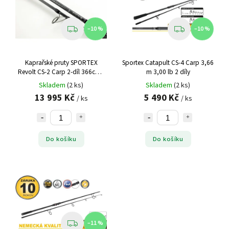
–10 %
–10 %
Kaprařské pruty SPORTEX
Sportex Catapult CS-4 Carp 3,66
Revolt CS-2 Carp 2-díl 366cm /
m 3,00 lb 2 díly
3,25bs
Skladem
(2 ks)
Skladem
(2 ks)
13 995 Kč
5 490 Kč
/ ks
/ ks
Do košíku
Do košíku
–11 %