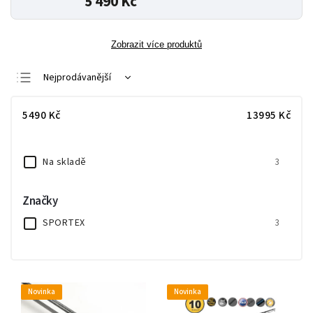
5 490 Kč
Zobrazit více produktů
Nejprodávanější
Nejlevnější
5490
Kč
13995
Kč
Nejdražší
Abecedně
Na skladě
3
Značky
SPORTEX
3
Novinka
Novinka