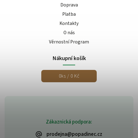
Doprava
Platba
Kontakty
O nás
Věrnostní Program
Nákupní košík
0
ks /
0 Kč
Zákaznická podpora:
prodejna@popadinec.cz