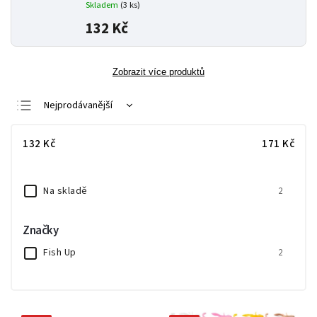
Skladem
(3 ks)
132 Kč
Zobrazit více produktů
Nejprodávanější
Nejlevnější
132
Kč
171
Kč
Nejdražší
Abecedně
Na skladě
2
Značky
Fish Up
2