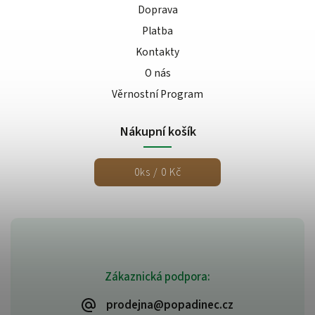
Doprava
Platba
Kontakty
O nás
Věrnostní Program
Nákupní košík
0
ks /
0 Kč
Zákaznická podpora:
prodejna@popadinec.cz