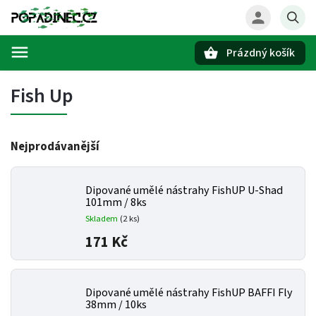
Prázdný košík
Hledat
Fish Up
Nejprodávanější
Dipované umělé nástrahy FishUP U-Shad
101mm / 8ks
Skladem
(2 ks)
171 Kč
Dipované umělé nástrahy FishUP BAFFI Fly
38mm / 10ks