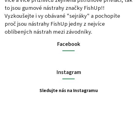
více a více příznivců zejména pstruhové přívlači, tak
to jsou gumové nástrahy značky FishUp!!
Vyzkoušejte i vy obávané "sejráky" a pochopíte
proč jsou nástrahy FishUp jedny z nejvíce
oblíbených nástrah mezi závodníky.
Facebook
Instagram
Sledujte nás na Instagramu