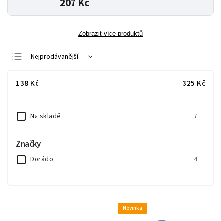
207 Kč
Zobrazit více produktů
Nejprodávanější
Nejlevnější
138
Kč
325
Kč
Nejdražší
Abecedně
Na skladě
7
Značky
Dorádo
4
Novinka