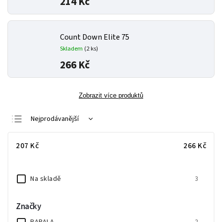
214 Kč
Count Down Elite 75
Skladem
(2 ks)
266 Kč
Zobrazit více produktů
Nejprodávanější
Nejlevnější
207
Kč
266
Kč
Nejdražší
Abecedně
Na skladě
3
Značky