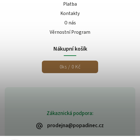
Platba
Kontakty
O nás
Věrnostní Program
Nákupní košík
0
ks /
0 Kč
Zákaznická podpora:
prodejna@popadinec.cz