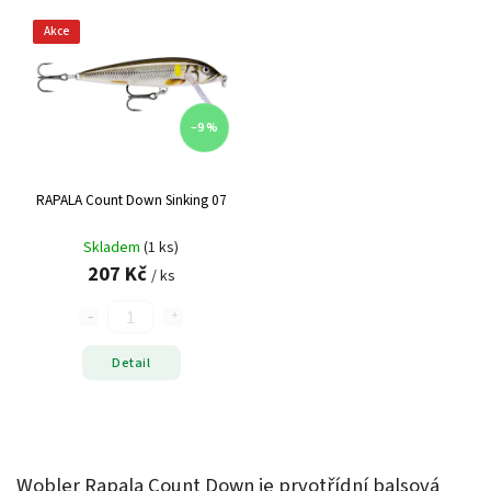
Akce
–9 %
RAPALA Count Down Sinking 07
Skladem
(1 ks)
207 Kč
/ ks
Detail
Wobler Rapala Count Down je prvotřídní balsová