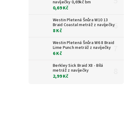
navíječky 0,69kč bm
0,69 Kč
Westin Pletená Šnůra W10 13
Braid Coastal metráž z navíječky
8 Kč
Westin Pletená Šnůra W6 8 Braid
Lime Punch metráž z navíječky
6 Kč
Berkley Sick Braid X8 - Bílá
metráž z navíječky
2,99 Kč