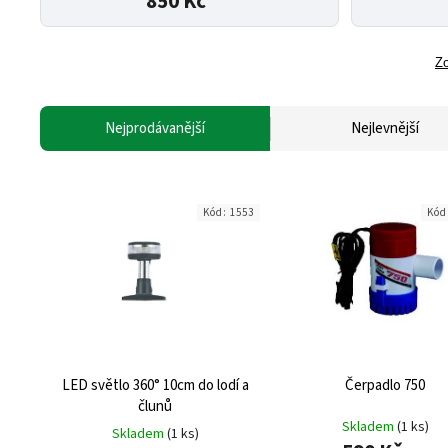
850 Kč
Zo
Nejprodávanější
Nejlevnější
Kód:
1553
Kód
LED světlo 360° 10cm do lodí a
Čerpadlo 750
člunů
Skladem
(1 ks)
Skladem
(1 ks)