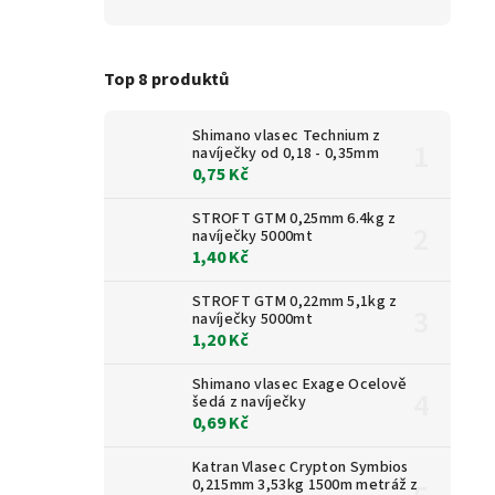
Top 8 produktů
Shimano vlasec Technium z
navíječky od 0,18 - 0,35mm
0,75 Kč
STROFT GTM 0,25mm 6.4kg z
navíječky 5000mt
1,40 Kč
STROFT GTM 0,22mm 5,1kg z
navíječky 5000mt
1,20 Kč
Shimano vlasec Exage Ocelově
šedá z navíječky
0,69 Kč
Katran Vlasec Crypton Symbios
0,215mm 3,53kg 1500m metráž z