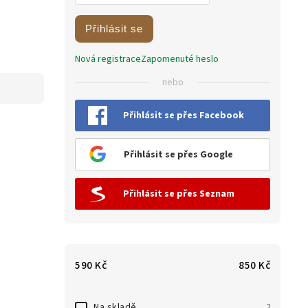
Přihlásit se
Nová registrace
Zapomenuté heslo
nebo
Přihlásit se přes Facebook
Přihlásit se přes Google
Přihlásit se přes Seznam
590
Kč
850
Kč
Na skladě
2