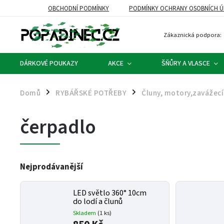
OBCHODNÍ PODMÍNKY
PODMÍNKY OCHRANY OSOBNÍCH Ú
Zákaznická podpora:
DÁRKOVÉ POUKAZY
AKCE
ŠŇŮRY A VLASCE
Domů
RYBÁŘSKÉ POTŘEBY
Čluny, motory,zavážecí 
/
/
čerpadlo
Nejprodávanější
LED světlo 360° 10cm
do lodí a člunů
Skladem
(1 ks)