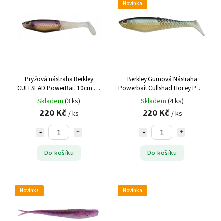
Novinka
Pryžová nástraha Berkley
Berkley Gumová Nástraha
CULLSHAD PowerBait 10cm 8g
Powerbait Cullshad Honey Pot -
Ghost Morning Dawn
10 cm 8 g 6 ks
Skladem
(3 ks)
Skladem
(4 ks)
220 Kč
220 Kč
/ ks
/ ks
Do košíku
Do košíku
Novinka
Novinka