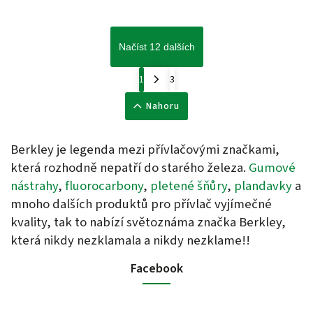
Načíst 12 dalších
1
3
Nahoru
Berkley je legenda mezi přívlačovými značkami,
která rozhodně nepatří do starého železa.
Gumové
nástrahy
,
fluorocarbony
,
pletené šňůry
,
plandavky
a
mnoho dalších produktů pro přívlač vyjímečné
kvality, tak to nabízí světoznáma značka Berkley,
která nikdy nezklamala a nikdy nezklame!!
Facebook