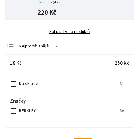
Skladem
(4 ks)
220 Kč
Zobrazit více produktů
Nejprodávanější
Nejlevnější
18
Kč
250
Kč
Nejdražší
Abecedně
Na skladě
31
Značky
BERKLEY
30