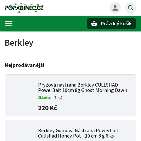
Prázdný košík
Hledat
Berkley
Nejprodávanější
Pryžová nástraha Berkley CULLSHAD
PowerBait 10cm 8g Ghost Morning Dawn
Skladem
(3 ks)
220 Kč
Berkley Gumová Nástraha Powerbait
Cullshad Honey Pot - 10 cm 8 g 6 ks