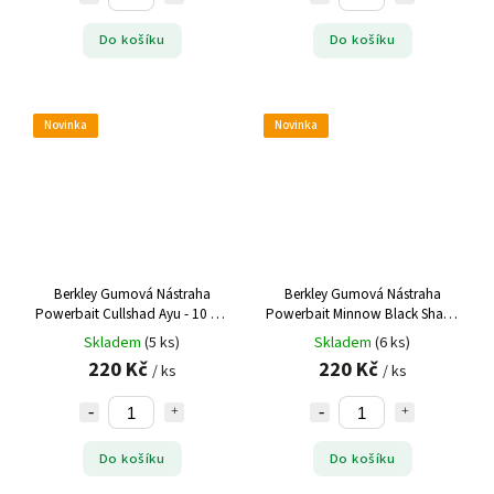
Do košíku
Do košíku
Novinka
Novinka
Berkley Gumová Nástraha
Berkley Gumová Nástraha
Powerbait Cullshad Ayu - 10 cm
Powerbait Minnow Black Shad -
8 g 6 ks
10 cm 10 ks
Skladem
(5 ks)
Skladem
(6 ks)
220 Kč
220 Kč
/ ks
/ ks
Do košíku
Do košíku