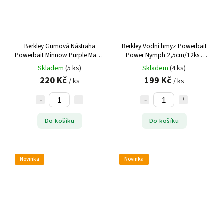
Berkley Gumová Nástraha
Berkley Vodní hmyz Powerbait
Powerbait Minnow Purple Magic
Power Nymph 2,5cm/12ks -
- 10 cm 10 ks
PINK SHAD
Skladem
(5 ks)
Skladem
(4 ks)
220 Kč
199 Kč
/ ks
/ ks
Do košíku
Do košíku
Novinka
Novinka