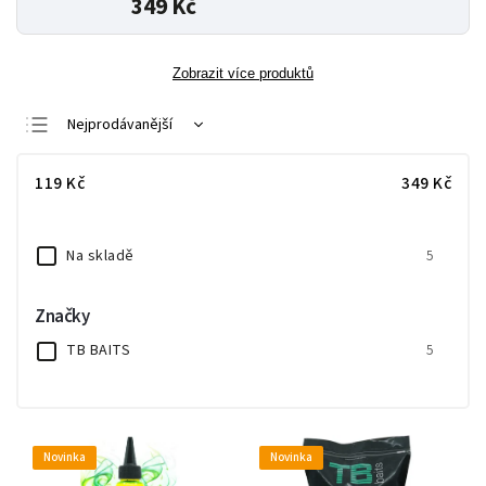
349 Kč
Zobrazit více produktů
Nejprodávanější
Nejlevnější
119
Kč
349
Kč
Nejdražší
Abecedně
Na skladě
5
Značky
TB BAITS
5
Novinka
Novinka