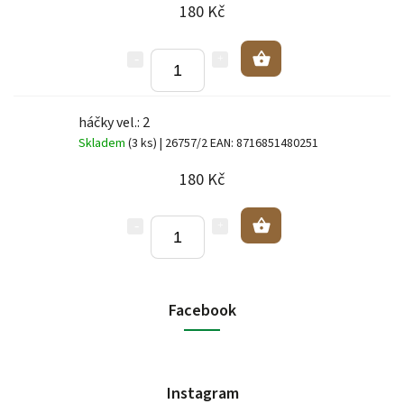
180 Kč
háčky vel.: 2
Skladem
(3 ks)
| 26757/2
EAN:
8716851480251
180 Kč
Facebook
Instagram