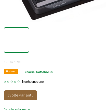
Kód:
26757/8
Novinka
Značka:
GAMAKATSU
Neohodnoceno
Zvolte variantu
Detailní informace