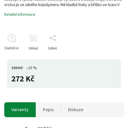
vrstva je ze silného kopolymeru. Má hladké boky a bříško ve tvaru V
Detailní informace
Zeptat se
Hlídat
Sdílet
320 Kč
–15 %
272 Kč
Varianty
Popis
Diskuze