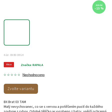
320 Kč
–15 %
Kód:
BXB03BGH
Akce
Značka:
RAPALA
Neohodnoceno
Zvolte variantu
BX Brat 03 TAM
Malý nevychovanec, co se s vervou a potěšením pustí do každého
souboje s rybou. Odolné tělíčko je vyrobeno z balzy, vnější ochranná